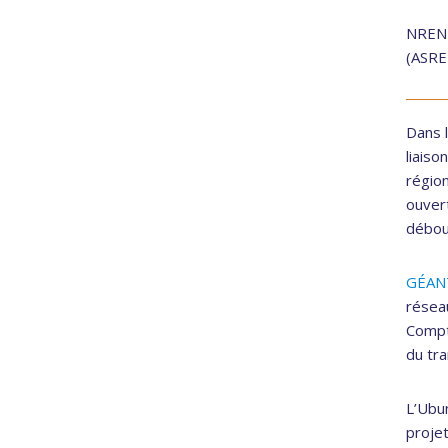
NREN 
(ASREN
Dans l
liais
région
ouvert
débou
GÉAN
réseau
Compt
du tra
L’Ubu
projet