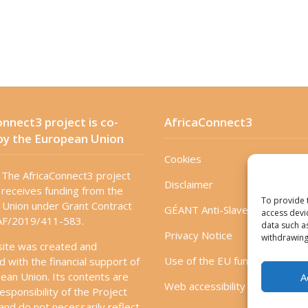
nnect3 project is co-
AfricaConnect3
by the European Union
Cookies
The AfricaConnect3 project
Disclaimer
receives funding from the
To provide 
Union under Grant Contract
GÉANT Anti-Slavery Policy
access devi
F/2019/411-583.
data such a
Privacy Notice
withdrawing
site was created and
Use of the EU funding statem
d with the financial support of
ean Union. Its contents are
A
Web accessibility statement
esponsibility of the Project
and do not necessarily reflect