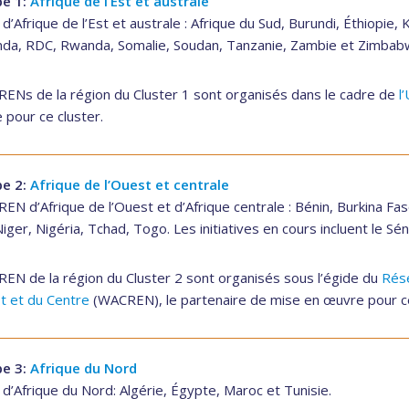
e 1:
Afrique de l’Est et australe
’Afrique de l’Est et australe : Afrique du Sud, Burundi, Éthiopi
da, RDC, Rwanda, Somalie, Soudan, Tanzanie, Zambie et Zimbab
RENs de la région du Cluster 1 sont organisés dans le cadre de
l
pour ce cluster.
e 2:
Afrique de l’Ouest et centrale
EN d’Afrique de l’Ouest et d’Afrique centrale : Bénin, Burkina Fa
Niger, Nigéria, Tchad, Togo. Les initiatives en cours incluent le Sé
REN de la région du Cluster 2 sont organisés sous l’égide du
Rése
t et du Centre
(WACREN), le partenaire de mise en œuvre pour ce
e 3:
Afrique du Nord
’Afrique du Nord: Algérie, Égypte, Maroc et Tunisie.