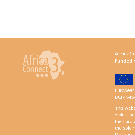
AfricaCo
funded 
European 
DCI-PANA
This web
maintaine
the Europ
the sole r
Partners 