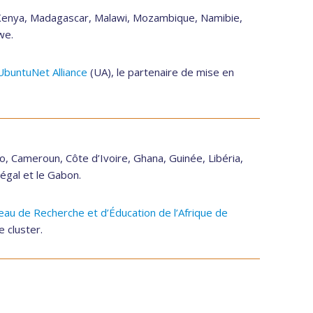
e, Kenya, Madagascar, Malawi, Mozambique, Namibie,
we.
’UbuntuNet Alliance
(UA), le partenaire de mise en
so, Cameroun, Côte d’Ivoire, Ghana, Guinée, Libéria,
négal et le Gabon.
au de Recherche et d’Éducation de l’Afrique de
 cluster.