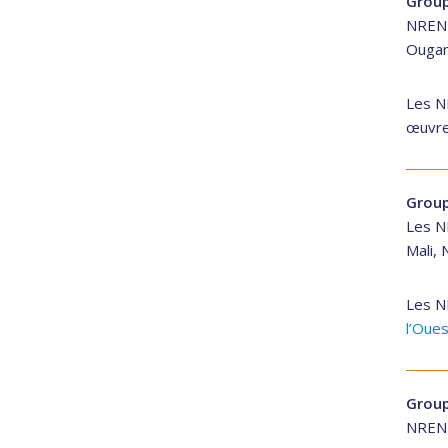
Group
NREN d
Ougan
Les N
œuvre 
Group
Les NR
Mali, 
Les N
l’Oues
Group
NREN d