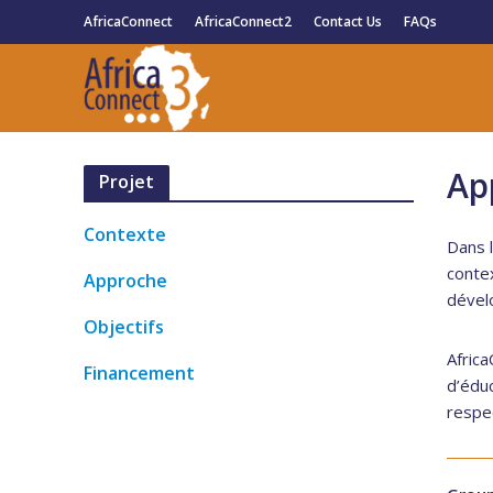
AfricaConnect
AfricaConnect2
Contact Us
FAQs
Ap
Projet
Contexte
Dans 
contex
Approche
dével
Objectifs
Africa
Financement
d’éduc
respe