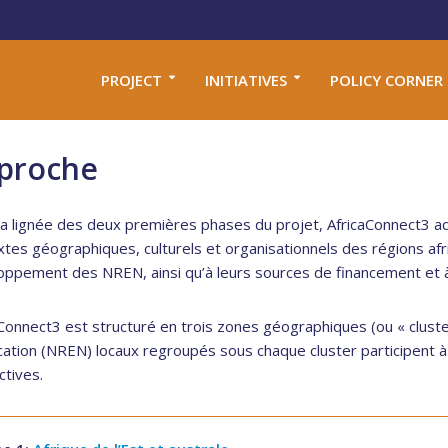
PROJECT
INITIATIVES
POLICY CORNER
proche
la lignée des deux premières phases du projet, AfricaConnect3 a
tes géographiques, culturels et organisationnels des régions afr
oppement des NREN, ainsi qu’à leurs sources de financement et à
Connect3 est structuré en trois zones géographiques (ou « clust
ation (NREN) locaux regroupés sous chaque cluster participent à l
ctives.